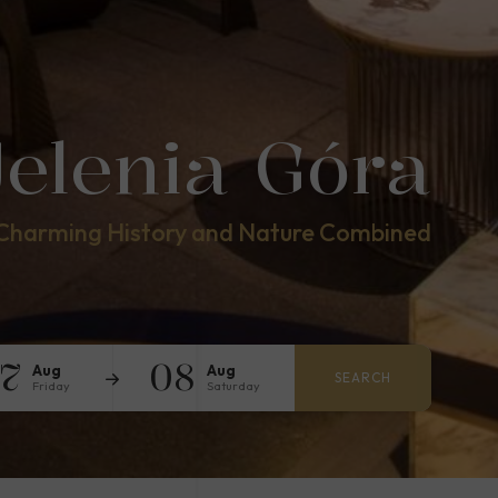
Jelenia Góra
Charming History and Nature Combined
7
08
Aug
Aug
SEARCH
Friday
Saturday