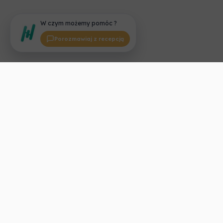
W czym możemy pomóc ?
Porozmawiaj z recepcją