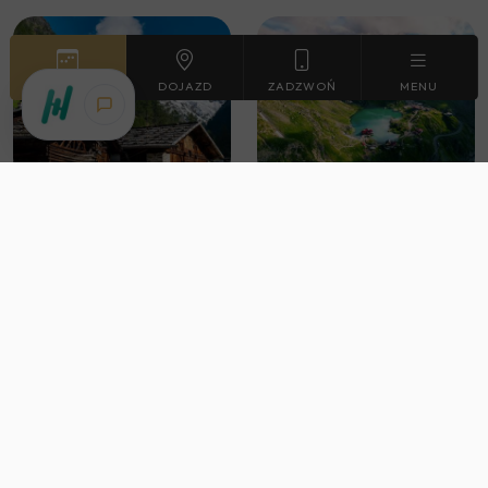
REZERWUJ
DOJAZD
ZADZWOŃ
MENU