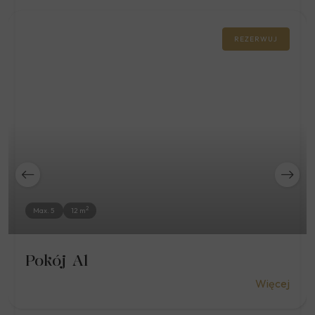
REZERWUJ
2
Max. 5
12 m
Pokój A1
Więcej