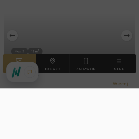
2
Max. 5
12 m
REZERWUJ
DOJAZD
ZADZWOŃ
MENU
Pokój A1
Więcej