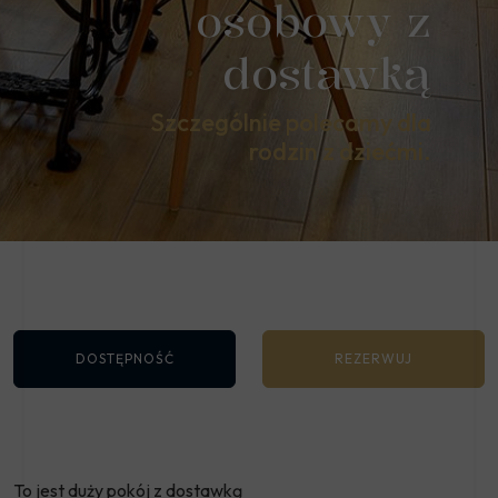
osobowy z
dostawką
Szczególnie polecamy dla
rodzin z dziećmi.
DOSTĘPNOŚĆ
REZERWUJ
To jest duży pokój z dostawką